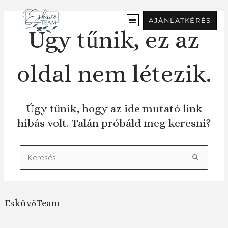
Ugrás
a
AJÁNLATKÉRÉS
tartalomra
Úgy tűnik, ez az
oldal nem létezik.
Úgy tűnik, hogy az ide mutató link
hibás volt. Talán próbáld meg keresni?
Keresés:
EsküvőTeam