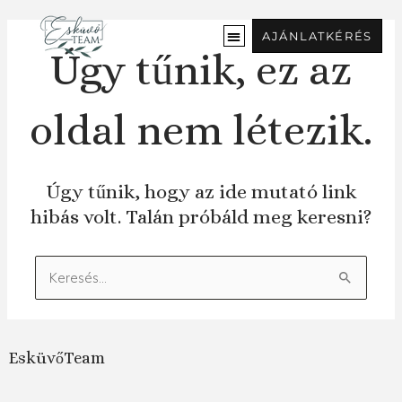
Ugrás
a
AJÁNLATKÉRÉS
tartalomra
Úgy tűnik, ez az
oldal nem létezik.
Úgy tűnik, hogy az ide mutató link
hibás volt. Talán próbáld meg keresni?
Keresés:
EsküvőTeam