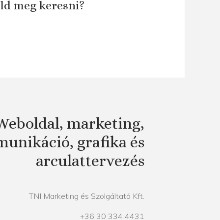
áld meg keresni?
Weboldal, marketing,
unikáció, grafika és
arculattervezés
TNI Marketing és Szolgáltató Kft.
+36 30 334 4431