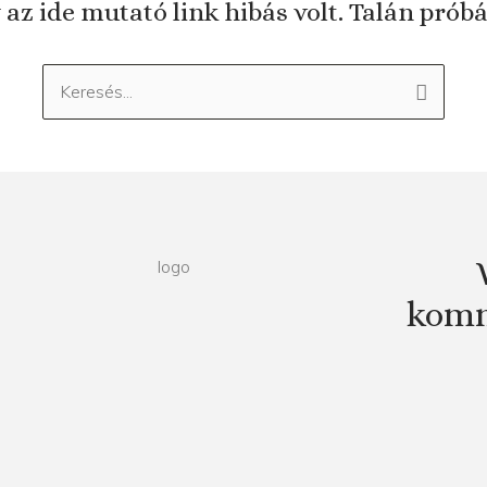
 az ide mutató link hibás volt. Talán prób
Keresés:
komm