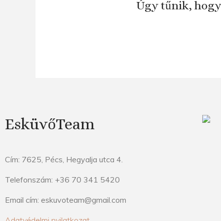
Úgy tűnik, hogy
EsküvőTeam
Cím: 7625, Pécs, Hegyalja utca 4.
Telefonszám: +36 70 341 5420
Email cím: eskuvoteam@gmail.com
Adatvédelmi nyilatkozat