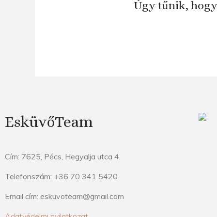
Úgy tűnik, hogy
EsküvőTeam
Cím: 7625, Pécs, Hegyalja utca 4.
Telefonszám: +36 70 341 5420
Email cím: eskuvoteam@gmail.com
Adatvédelmi nyilatkozat