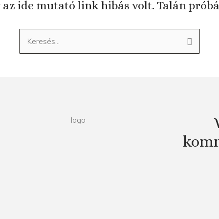
 az ide mutató link hibás volt. Talán prób
Keresés:
komm