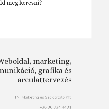
áld meg keresni?
Weboldal, marketing,
unikáció, grafika és
arculattervezés
TNI Marketing és Szolgáltató Kft.
+36 30 334 4431