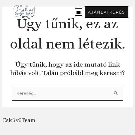
Ugrás
a
AJÁNLATKÉRÉS
tartalomra
Úgy tűnik, ez az
oldal nem létezik.
Úgy tűnik, hogy az ide mutató link
hibás volt. Talán próbáld meg keresni?
Keresés:
EsküvőTeam