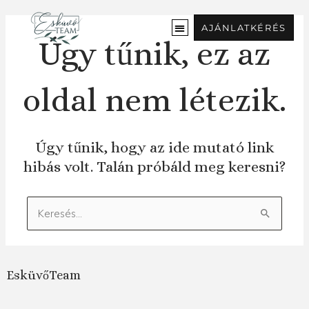
Ugrás
a
AJÁNLATKÉRÉS
tartalomra
Úgy tűnik, ez az
oldal nem létezik.
Úgy tűnik, hogy az ide mutató link
hibás volt. Talán próbáld meg keresni?
Keresés:
EsküvőTeam