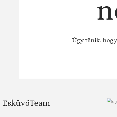
n
Úgy tűnik, hogy
EsküvőTeam