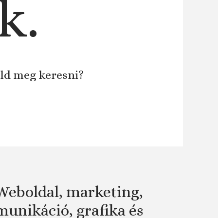
k.
áld meg keresni?
Weboldal, marketing,
unikáció, grafika és