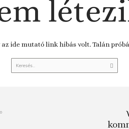
em létezi
 az ide mutató link hibás volt. Talán prób
Keresés:
komm