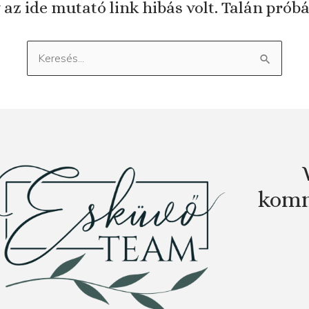
 az ide mutató link hibás volt. Talán prób
Keresés:
komm