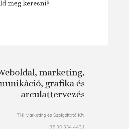
áld meg keresni?
Weboldal, marketing,
unikáció, grafika és
arculattervezés
TNI Marketing és Szolgáltató Kft.
+36 30 334 4431