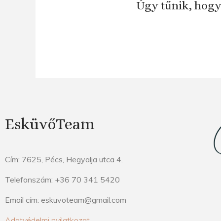
Úgy tűnik, hogy
EsküvőTeam
Cím: 7625, Pécs, Hegyalja utca 4.
Telefonszám: +36 70 341 5420
Email cím: eskuvoteam@gmail.com
Adatvédelmi nyilatkozat