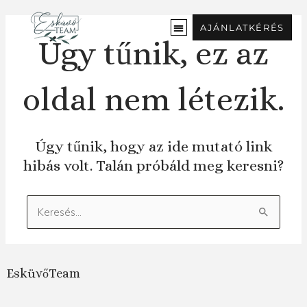
Ugrás
a
AJÁNLATKÉRÉS
tartalomra
Úgy tűnik, ez az
oldal nem létezik.
Úgy tűnik, hogy az ide mutató link
hibás volt. Talán próbáld meg keresni?
Keresés:
EsküvőTeam