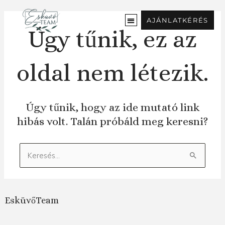
Ugrás
a
AJÁNLATKÉRÉS
tartalomra
Úgy tűnik, ez az
oldal nem létezik.
Úgy tűnik, hogy az ide mutató link
hibás volt. Talán próbáld meg keresni?
Keresés:
EsküvőTeam