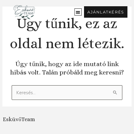
Ugrás
a
AJÁNLATKÉRÉS
tartalomra
Úgy tűnik, ez az
oldal nem létezik.
Úgy tűnik, hogy az ide mutató link
hibás volt. Talán próbáld meg keresni?
Keresés:
EsküvőTeam