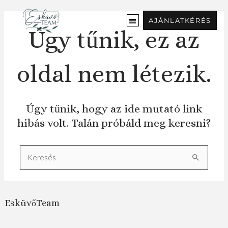
Ugrás
a
AJÁNLATKÉRÉS
tartalomra
Úgy tűnik, ez az
oldal nem létezik.
Úgy tűnik, hogy az ide mutató link
hibás volt. Talán próbáld meg keresni?
Keresés:
EsküvőTeam