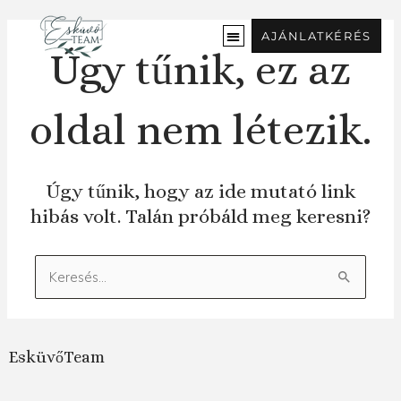
Ugrás
a
AJÁNLATKÉRÉS
tartalomra
Úgy tűnik, ez az
oldal nem létezik.
Úgy tűnik, hogy az ide mutató link
hibás volt. Talán próbáld meg keresni?
Keresés:
EsküvőTeam