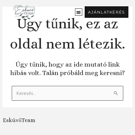
Ugrás
a
AJÁNLATKÉRÉS
tartalomra
Úgy tűnik, ez az
oldal nem létezik.
Úgy tűnik, hogy az ide mutató link
hibás volt. Talán próbáld meg keresni?
Keresés:
EsküvőTeam