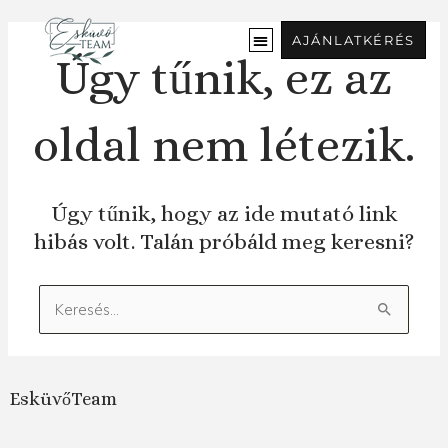
Ugrás
a
AJÁNLATKÉRÉS
tartalomra
Úgy tűnik, ez az
oldal nem létezik.
Úgy tűnik, hogy az ide mutató link
hibás volt. Talán próbáld meg keresni?
Keresés:
EsküvőTeam