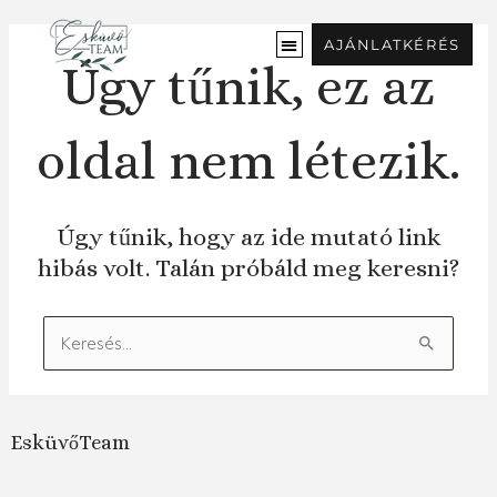
Ugrás
a
AJÁNLATKÉRÉS
tartalomra
Úgy tűnik, ez az
oldal nem létezik.
Úgy tűnik, hogy az ide mutató link
hibás volt. Talán próbáld meg keresni?
Keresés:
EsküvőTeam