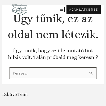
Ugrás
a
AJÁNLATKÉRÉS
tartalomra
Úgy tűnik, ez az
oldal nem létezik.
Úgy tűnik, hogy az ide mutató link
hibás volt. Talán próbáld meg keresni?
Keresés:
EsküvőTeam