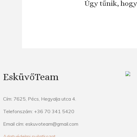
Úgy tűnik, hogy
EsküvőTeam
Cím: 7625, Pécs, Hegyalja utca 4.
Telefonszám: +36 70 341 5420
Email cím: eskuvoteam@gmail.com
Adatvédelmi nyilatkozat