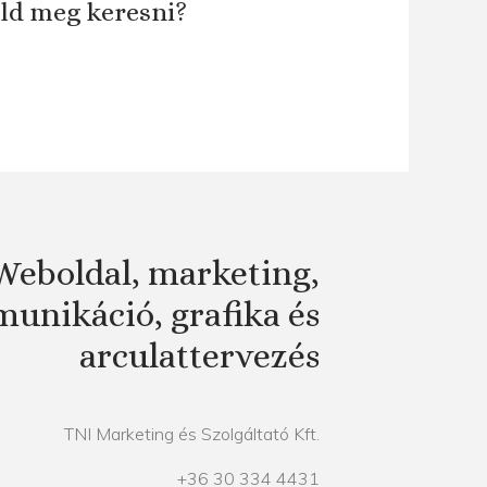
áld meg keresni?
Weboldal, marketing,
unikáció, grafika és
arculattervezés
TNI Marketing és Szolgáltató Kft.
+36 30 334 4431