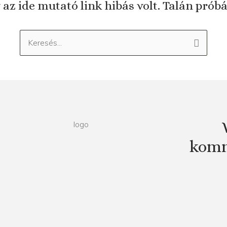
 az ide mutató link hibás volt. Talán prób
Keresés:
komm