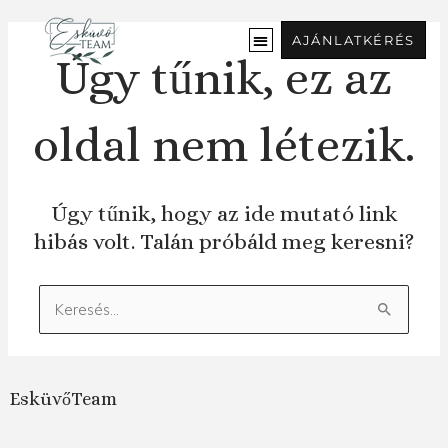
Ugrás
a
AJÁNLATKÉRÉS
tartalomra
Úgy tűnik, ez az
oldal nem létezik.
Úgy tűnik, hogy az ide mutató link
hibás volt. Talán próbáld meg keresni?
Keresés:
EsküvőTeam