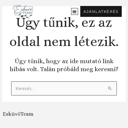
Ugrás
a
AJÁNLATKÉRÉS
tartalomra
Úgy tűnik, ez az
oldal nem létezik.
Úgy tűnik, hogy az ide mutató link
hibás volt. Talán próbáld meg keresni?
Keresés:
EsküvőTeam