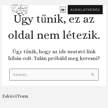
Ugrás
a
AJÁNLATKÉRÉS
tartalomra
Úgy tűnik, ez az
oldal nem létezik.
Úgy tűnik, hogy az ide mutató link
hibás volt. Talán próbáld meg keresni?
Keresés:
EsküvőTeam