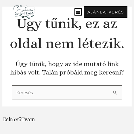
Ugrás
a
AJÁNLATKÉRÉS
tartalomra
Úgy tűnik, ez az
oldal nem létezik.
Úgy tűnik, hogy az ide mutató link
hibás volt. Talán próbáld meg keresni?
Keresés:
EsküvőTeam