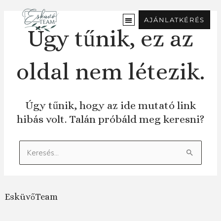
Ugrás
a
AJÁNLATKÉRÉS
tartalomra
Úgy tűnik, ez az
oldal nem létezik.
Úgy tűnik, hogy az ide mutató link
hibás volt. Talán próbáld meg keresni?
Keresés:
EsküvőTeam