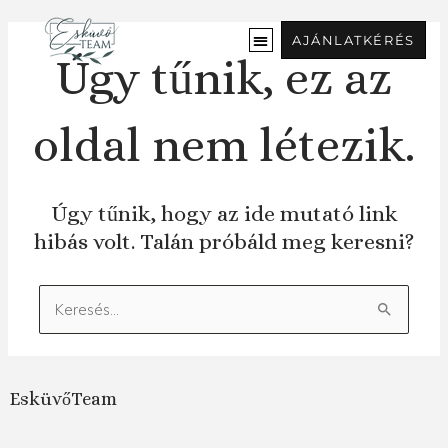
Ugrás
a
AJÁNLATKÉRÉS
tartalomra
Úgy tűnik, ez az
oldal nem létezik.
Úgy tűnik, hogy az ide mutató link
hibás volt. Talán próbáld meg keresni?
Keresés:
EsküvőTeam