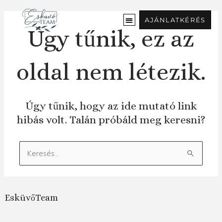
Ugrás
a
AJÁNLATKÉRÉS
tartalomra
Úgy tűnik, ez az
oldal nem létezik.
Úgy tűnik, hogy az ide mutató link
hibás volt. Talán próbáld meg keresni?
Keresés:
EsküvőTeam