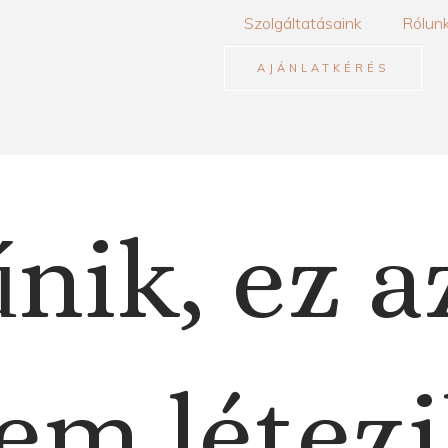
Szolgáltatásaink
Rólun
AJÁNLATKÉRÉS
nik, ez a
em létezi