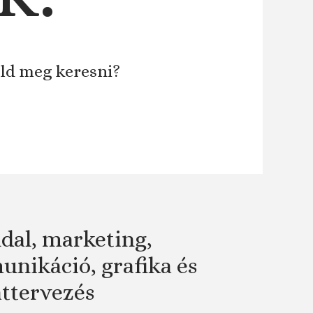
áld meg keresni?
dal, marketing,
nikáció, grafika és
attervezés