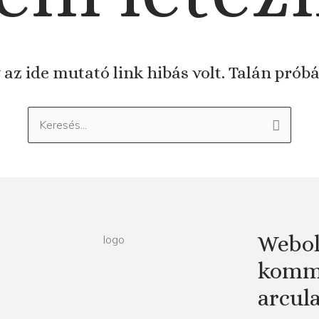
 az ide mutató link hibás volt. Talán prób
Keresés:
Webol
kommu
arcul