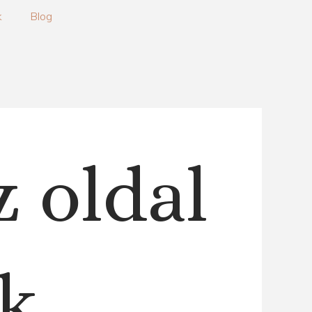
k
Blog
z oldal
k.