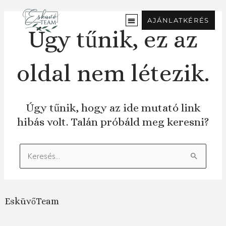
Ugrás
a
AJÁNLATKÉRÉS
tartalomra
Úgy tűnik, ez az
oldal nem létezik.
Úgy tűnik, hogy az ide mutató link
hibás volt. Talán próbáld meg keresni?
Keresés:
EsküvőTeam