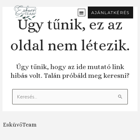
Ugrás
a
AJÁNLATKÉRÉS
tartalomra
Úgy tűnik, ez az
oldal nem létezik.
Úgy tűnik, hogy az ide mutató link
hibás volt. Talán próbáld meg keresni?
Keresés:
EsküvőTeam