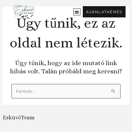
Ugrás
a
AJÁNLATKÉRÉS
tartalomra
Úgy tűnik, ez az
oldal nem létezik.
Úgy tűnik, hogy az ide mutató link
hibás volt. Talán próbáld meg keresni?
Keresés:
EsküvőTeam