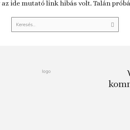
 az ide mutató link hibás volt. Talán prób
Keresés:
komm