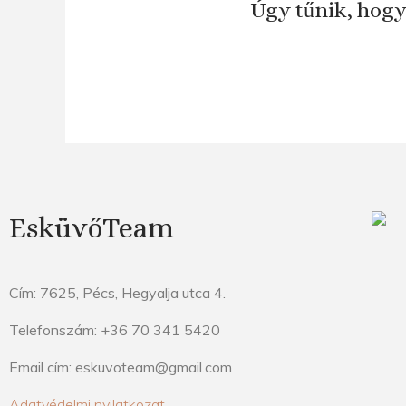
Úgy tűnik, hogy
EsküvőTeam
Cím: 7625, Pécs, Hegyalja utca 4.
Telefonszám: +36 70 341 5420
Email cím: eskuvoteam@gmail.com
Adatvédelmi nyilatkozat