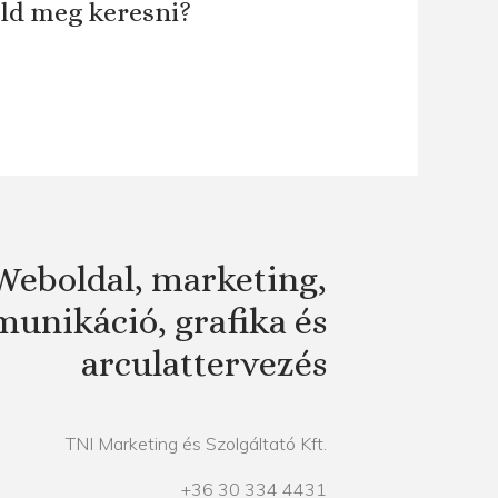
áld meg keresni?
Weboldal, marketing,
unikáció, grafika és
arculattervezés
TNI Marketing és Szolgáltató Kft.
+36 30 334 4431