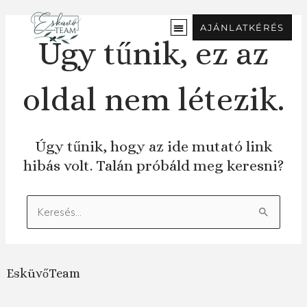
Ugrás
a
AJÁNLATKÉRÉS
tartalomra
Úgy tűnik, ez az
oldal nem létezik.
Úgy tűnik, hogy az ide mutató link
hibás volt. Talán próbáld meg keresni?
Keresés:
EsküvőTeam