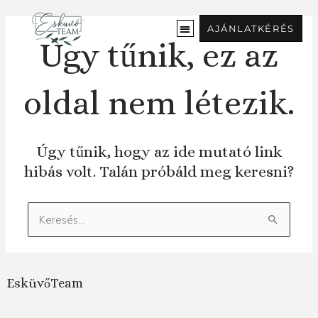
Ugrás
a
AJÁNLATKÉRÉS
tartalomra
Úgy tűnik, ez az
oldal nem létezik.
Úgy tűnik, hogy az ide mutató link
hibás volt. Talán próbáld meg keresni?
Keresés:
EsküvőTeam