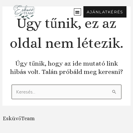
Ugrás
a
AJÁNLATKÉRÉS
tartalomra
Úgy tűnik, ez az
oldal nem létezik.
Úgy tűnik, hogy az ide mutató link
hibás volt. Talán próbáld meg keresni?
Keresés:
EsküvőTeam