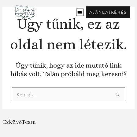
Ugrás
a
AJÁNLATKÉRÉS
tartalomra
Úgy tűnik, ez az
oldal nem létezik.
Úgy tűnik, hogy az ide mutató link
hibás volt. Talán próbáld meg keresni?
Keresés:
EsküvőTeam