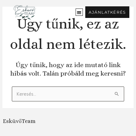
Ugrás
a
AJÁNLATKÉRÉS
tartalomra
Úgy tűnik, ez az
oldal nem létezik.
Úgy tűnik, hogy az ide mutató link
hibás volt. Talán próbáld meg keresni?
Keresés:
EsküvőTeam