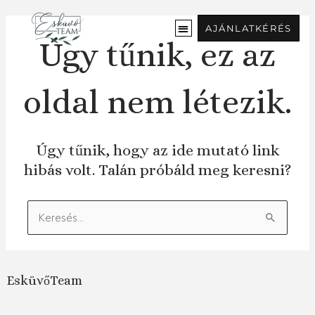
Ugrás
a
AJÁNLATKÉRÉS
tartalomra
Úgy tűnik, ez az
oldal nem létezik.
Úgy tűnik, hogy az ide mutató link
hibás volt. Talán próbáld meg keresni?
Keresés:
EsküvőTeam