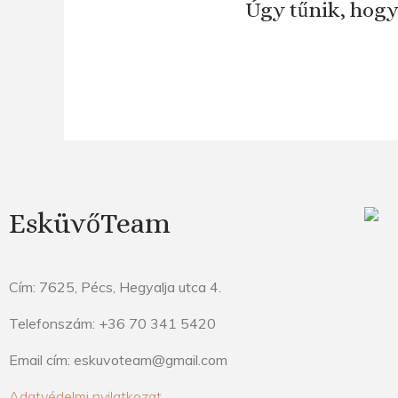
Úgy tűnik, hogy
EsküvőTeam
Cím: 7625, Pécs, Hegyalja utca 4.
Telefonszám: +36 70 341 5420
Email cím: eskuvoteam@gmail.com
Adatvédelmi nyilatkozat