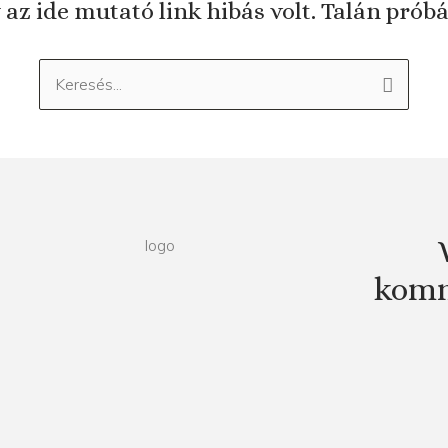
 az ide mutató link hibás volt. Talán prób
Keresés:
komm