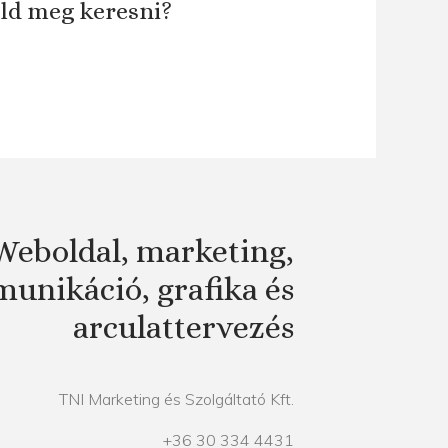
áld meg keresni?
Weboldal, marketing,
unikáció, grafika és
arculattervezés
TNI Marketing és Szolgáltató Kft.
+36 30 334 4431