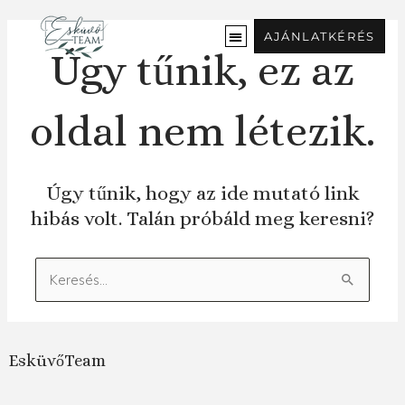
Ugrás
a
AJÁNLATKÉRÉS
tartalomra
Úgy tűnik, ez az
oldal nem létezik.
Úgy tűnik, hogy az ide mutató link
hibás volt. Talán próbáld meg keresni?
Keresés:
EsküvőTeam