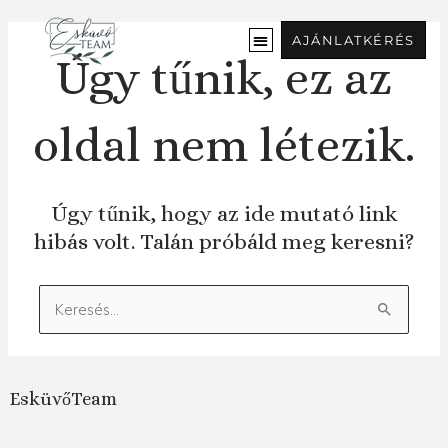
Ugrás
a
AJÁNLATKÉRÉS
tartalomra
Úgy tűnik, ez az
oldal nem létezik.
Úgy tűnik, hogy az ide mutató link
hibás volt. Talán próbáld meg keresni?
Keresés:
EsküvőTeam