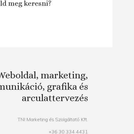
áld meg keresni?
Weboldal, marketing,
unikáció, grafika és
arculattervezés
TNI Marketing és Szolgáltató Kft.
+36 30 334 4431