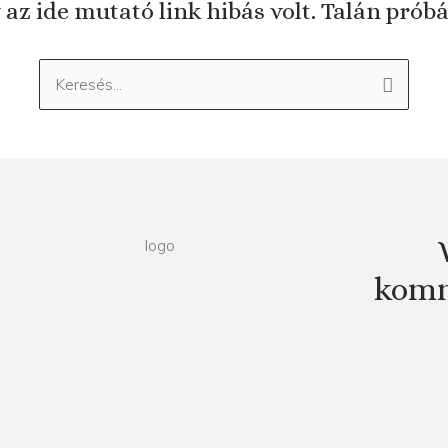
 az ide mutató link hibás volt. Talán prób
Keresés:
komm