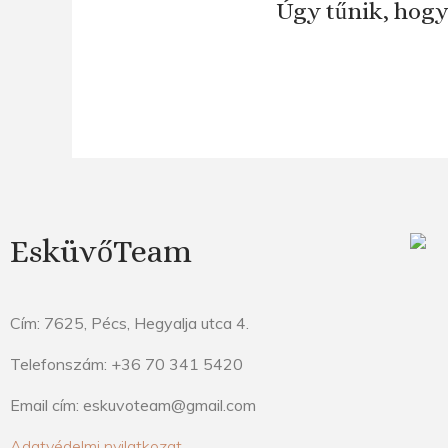
Úgy tűnik, hogy
EsküvőTeam
Cím: 7625, Pécs, Hegyalja utca 4.
Telefonszám: +36 70 341 5420
Email cím: eskuvoteam@gmail.com
Adatvédelmi nyilatkozat