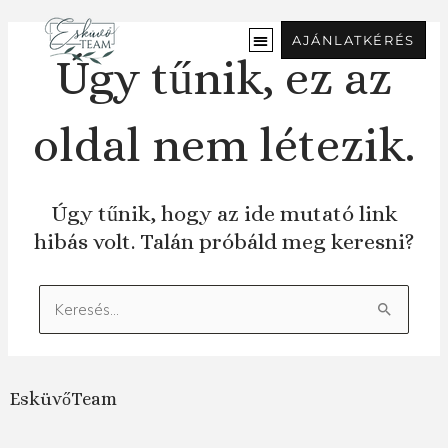
Ugrás
a
AJÁNLATKÉRÉS
tartalomra
Úgy tűnik, ez az
oldal nem létezik.
Úgy tűnik, hogy az ide mutató link
hibás volt. Talán próbáld meg keresni?
Keresés:
EsküvőTeam