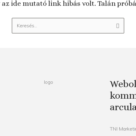
 az ide mutató link hibás volt. Talán prób
Keresés:
Webol
kommu
arcul
TNI Marketin