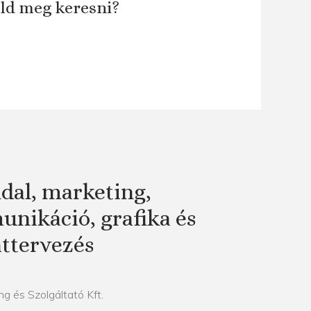
áld meg keresni?
dal, marketing,
nikáció, grafika és
attervezés
g és Szolgáltató Kft.