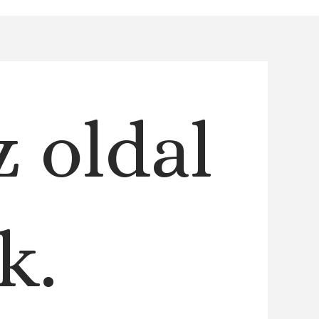
z oldal
k.