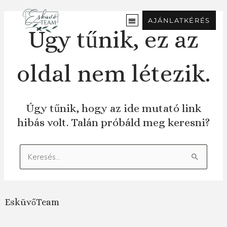
Ugrás
a
AJÁNLATKÉRÉS
tartalomra
Úgy tűnik, ez az
oldal nem létezik.
Úgy tűnik, hogy az ide mutató link
hibás volt. Talán próbáld meg keresni?
Keresés:
EsküvőTeam