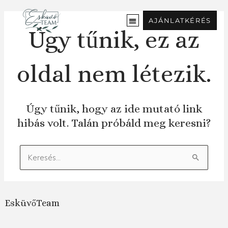
Ugrás
a
AJÁNLATKÉRÉS
tartalomra
Úgy tűnik, ez az
oldal nem létezik.
Úgy tűnik, hogy az ide mutató link
hibás volt. Talán próbáld meg keresni?
Keresés:
EsküvőTeam