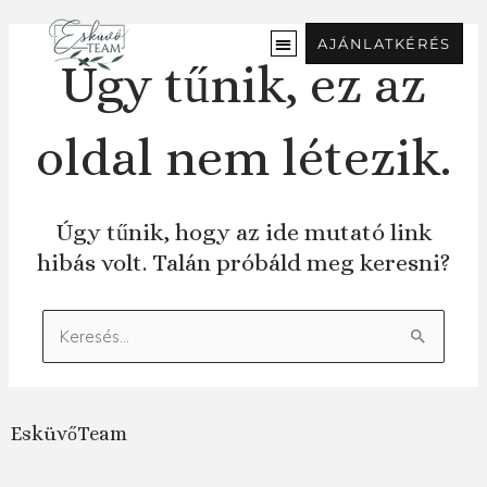
Ugrás
a
AJÁNLATKÉRÉS
tartalomra
Úgy tűnik, ez az
oldal nem létezik.
Úgy tűnik, hogy az ide mutató link
hibás volt. Talán próbáld meg keresni?
Keresés:
EsküvőTeam