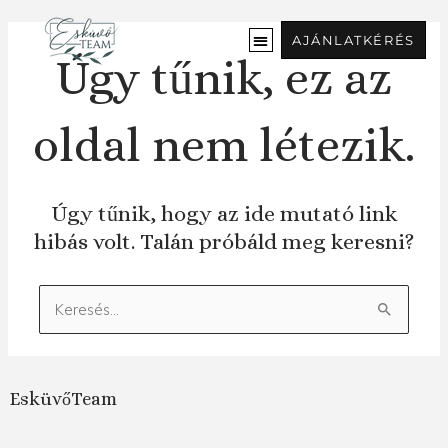
Ugrás
a
AJÁNLATKÉRÉS
tartalomra
Úgy tűnik, ez az
oldal nem létezik.
Úgy tűnik, hogy az ide mutató link
hibás volt. Talán próbáld meg keresni?
Keresés:
EsküvőTeam