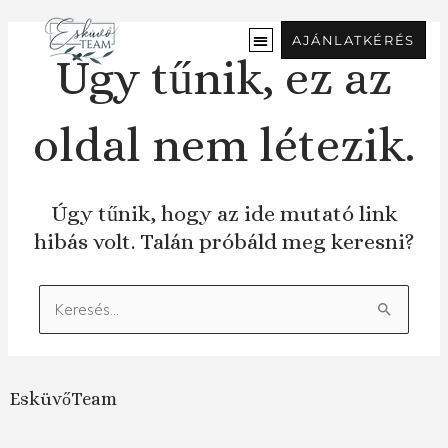
Ugrás
a
AJÁNLATKÉRÉS
tartalomra
Úgy tűnik, ez az
oldal nem létezik.
Úgy tűnik, hogy az ide mutató link
hibás volt. Talán próbáld meg keresni?
Keresés:
EsküvőTeam