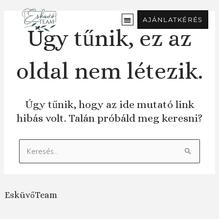
Ugrás
a
AJÁNLATKÉRÉS
tartalomra
Úgy tűnik, ez az
oldal nem létezik.
Úgy tűnik, hogy az ide mutató link
hibás volt. Talán próbáld meg keresni?
Keresés:
EsküvőTeam