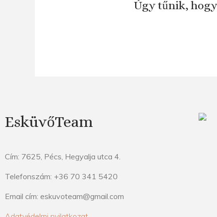
Úgy tűnik, hogy
EsküvőTeam
Cím: 7625, Pécs, Hegyalja utca 4.
Telefonszám: +36 70 341 5420
Email cím: eskuvoteam@gmail.com
Adatvédelmi nyilatkozat