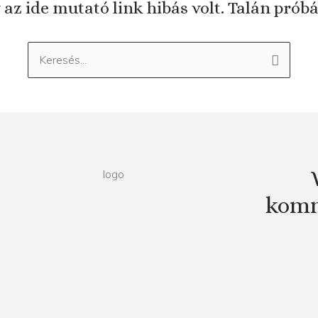
 az ide mutató link hibás volt. Talán prób
Keresés:
komm