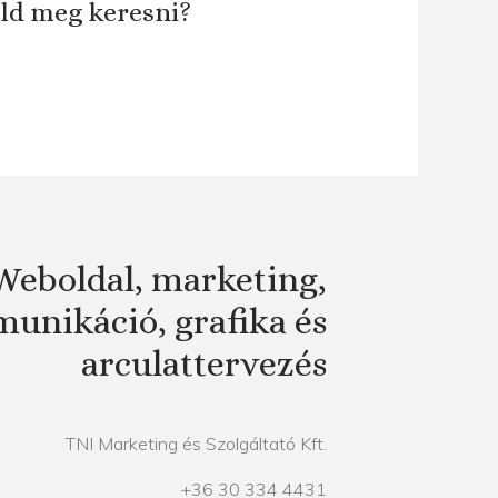
áld meg keresni?
Weboldal, marketing,
unikáció, grafika és
arculattervezés
TNI Marketing és Szolgáltató Kft.
+36 30 334 4431